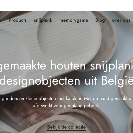
e
Products
snijplank
memorygame
Blog
over ons
emaakte houten snijplan
designobjecten uit Belgi
p grinders en kleine objecten met karakter. Met de hand gemaakt ui
afgewerkt voor jarenlang gebruik.
Bekijk de collectie