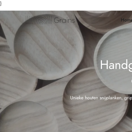
}
Hom
Handg
Unieke houten snijplanken, gri