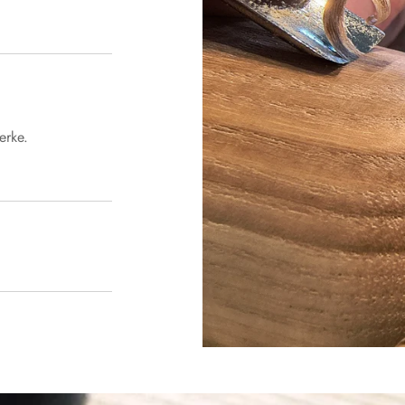
 en
erke.
n