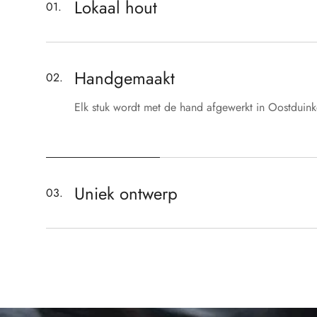
Lokaal hout
01.
Geselecteerd met aandacht voor karakter, kwaliteit
herkomst.
Handgemaakt
02.
Elk stuk wordt met de hand afgewerkt in Oostduink
Uniek ontwerp
03.
Geen massaproductie, maar objecten met een eige
uitstraling.