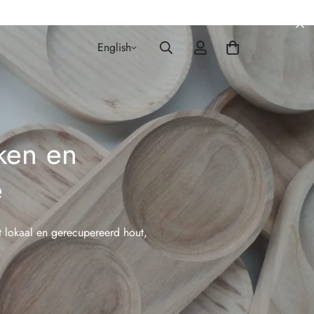
English
ken en
ë
t lokaal en gerecupereerd hout,